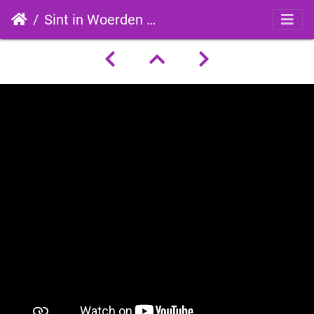
Sint in Woerden Plog 5: Twijfelpiet bij Bakkerij Versluis