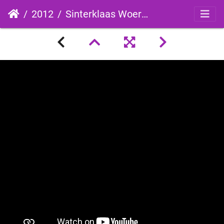
2012
Sinterklaas Woerden 2012 item 2: De aangespoelde krat?!