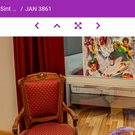
pwereld
JAN 3861