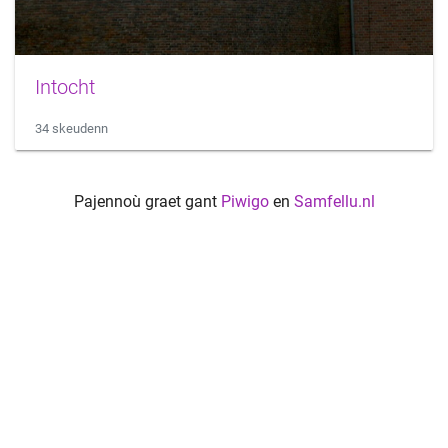
Intocht
34 skeudenn
Pajennoù graet gant
Piwigo
en
Samfellu.nl