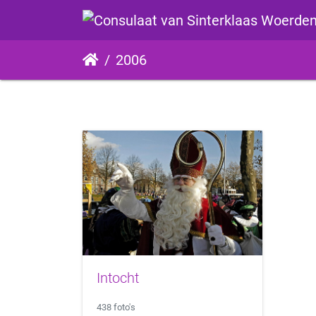
2006
Intocht
438 foto's