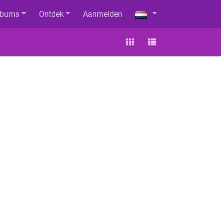
lbums
Ontdek
Aanmelden