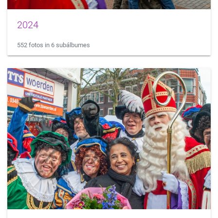
2024
552 fotos in 6 subálbumes