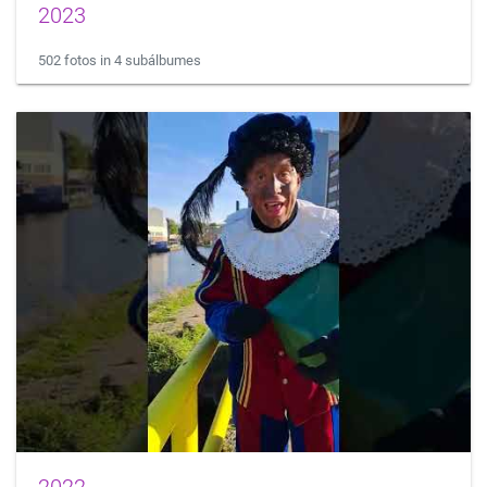
2023
502 fotos in 4 subálbumes