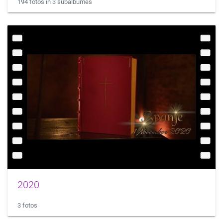
194 fotos in 3 subálbumes
2020
3 fotos