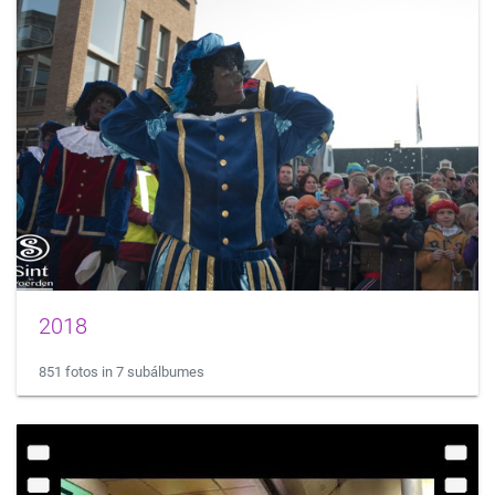
2018
851 fotos in 7 subálbumes